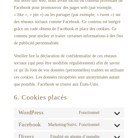
Sur notre site web, nous avons inclus du contenu provenant de
Facebook pour promouvoir des pages web (par exemple,
« like », « pin ») ou les partager (par exemple, « tweet ») sur
des réseaux sociaux comme Facebook. Ce contenu est intégré
grâce un code obtenu de Facebook et place des cookies. Ce
contenu peut stocker et traiter certaines informations à des fins
de publicité personnalisée.
Veuillez lire la déclaration de confidentialité de ces réseaux
sociaux (qui peut être modifiée régulièrement) afin de savoir
ce qu’ils font de vos données (personnelles) traitées en utilisant
ces cookies. Les données récupérées sont anonymisées autant
que possible. Facebook se trouve aux États-Unis.
6. Cookies placés
WordPress
Fonctionnel
Consent
to
Facebook
Marketing/Suivi, Fonctionnel
Consent
service
to
Divers
Finalité en attente d’enquête
wordpress